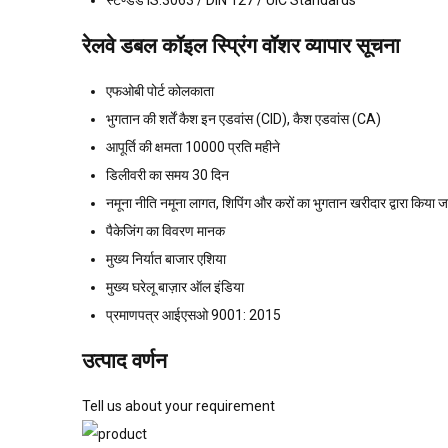
स्टैण्डर्ड
IS:3063 / DIN 127 / UIC Standards
रेलवे डबल कॉइल स्प्रिंग वॉशर व्यापार सूचना
एफओबी पोर्ट
कोलकाता
भुगतान की शर्तें
कैश इन एडवांस (CID), कैश एडवांस (CA)
आपूर्ति की क्षमता
10000 प्रति महीने
डिलीवरी का समय
30 दिन
नमूना नीति
नमूना लागत, शिपिंग और करों का भुगतान खरीदार द्वारा किया जा
पैकेजिंग का विवरण
मानक
मुख्य निर्यात बाजार
एशिया
मुख्य घरेलू बाज़ार
ऑल इंडिया
प्रमाणपत्र
आईएसओ 9001: 2015
उत्पाद वर्णन
Tell us about your requirement