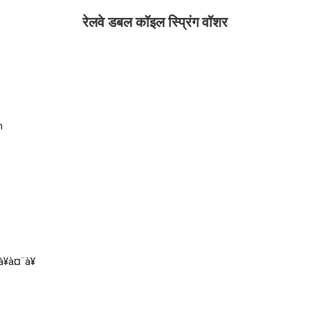
रेलवे डबल कॉइल स्प्रिंग वॉशर
n
¥à¤¨à¥