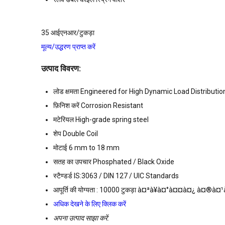
35 आईएनआर/टुकड़ा
मूल्य/उद्धरण प्राप्त करें
उत्पाद विवरण:
लोड क्षमता
Engineered for High Dynamic Load Distributio
फ़िनिश करें
Corrosion Resistant
मटेरियल
High-grade spring steel
शेप
Double Coil
मोटाई
6 mm to 18 mm
सतह का उपचार
Phosphated / Black Oxide
स्टैण्डर्ड
IS:3063 / DIN 127 / UIC Standards
आपूर्ति की योग्यता :
10000 टुकड़ा à¤ªà¥à¤°à¤¤à¤¿ à¤®à¤¹à
अधिक देखने के लिए क्लिक करें
अपना उत्पाद साझा करें: