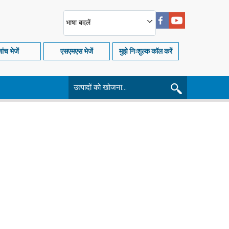
भाषा बदलें
ांच भेजें
एसएमएस भेजें
मुझे निःशुल्क कॉल करें