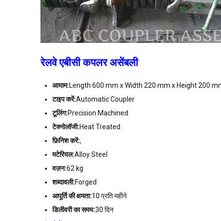
रेलवे एबीसी कपलर असेंबली
आयाम:
Length 600 mm x Width 220 mm x Height 200 m
टाइप करें:
Automatic Coupler
टूलिंग:
Precision Machined
टेक्नोलॉजी:
Heat Treated
फ़िनिश करें:
,
मटेरियल:
Alloy Steel
वज़न:
62 kg
शब्दावली:
Forged
आपूर्ति की क्षमता:
10 प्रति महीने
डिलीवरी का समय:
30 दिन