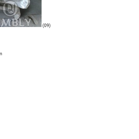
(09)
m